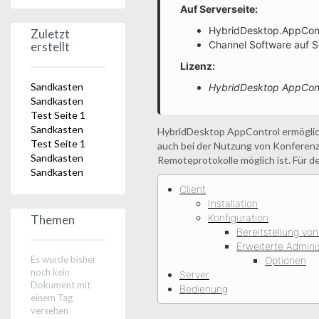
Auf Serverseite:
HybridDesktop.AppContr
Zuletzt
Channel Software auf S
erstellt
Lizenz:
Sandkasten
HybridDesktop AppCon
Sandkasten
Test Seite 1
Sandkasten
HybridDesktop AppControl ermöglich
Test Seite 1
auch bei der Nutzung von Konferenz
Sandkasten
Remoteprotokolle möglich ist. Für d
Sandkasten
Client
Installation
Konfiguration
Themen
Bereitstellung v
Erweiterte Admini
Es wurde bisher
Optionen
noch kein
Server
Dokument mit
Bedienung
einem Tag
versehen