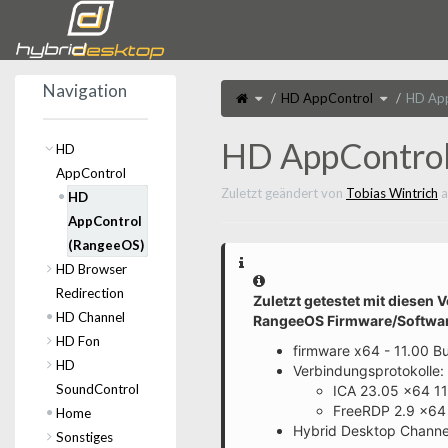
Startseite
Navigation
Schalte
Schalte
HD AppControl
HD App
den
den
übergeordneten
Verzeichni
Baum
unter
von
HD
HD
AppContro
AppControl
um.
HD AppControl
(RangeeOS)
HD
um.
AppControl
Zuletzt geändert von
Tobias Wintrich
a
HD
AppControl
(RangeeOS)
HD Browser
Information
Redirection
Zuletzt getestet mit diesen 
HD Channel
RangeeOS Firmware/Softwar
HD Fon
firmware x64 - 11.00 B
HD
Verbindungsprotokolle:
SoundControl
ICA 23.05 x64 1
FreeRDP 2.9 x64 
Home
Hybrid Desktop Channe
Sonstiges