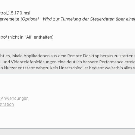
ol_1.5.17.0.msi
erverseite
(Optional - Wird zur Tunnelung der Steuerdaten über ein
trol
(nicht in "All" enthalten)
t es, lokale Applikationen aus dem Remote Desktop heraus zu starten 
- und Videotelefonielösungen eine deutlich bessere Performance errei
en Nutzer entsteht nahezu kein Unterschied, er bedient weiterhin alles
on Anwendungen
stration