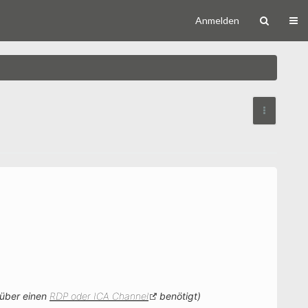
Navi
Anmelden
Weitere 
 über einen
RDP oder ICA Channel
benötigt)