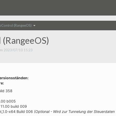
Schalte
Control (RangeeOS)
den
sbaum
Verzeichnisbaum
unter
HD
l
AppControl
(RangeeOS)
 (RangeeOS)
um.
m 2023/07/10 15:23
Versionsständen:
e:
uild 358
1.00 b005
11.00 build 009
l_1.0-x64 Build 006
(Optional - Wird zur Tunnelung der Steuerdaten