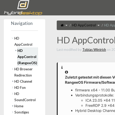
Home
Navigation
Toggle
Toggle
HD AppControl
HD App
the
the
parent
hierarchy
tree
tree
of
under
HD
HD
AppControl
AppControl
HD AppControl
(RangeeOS).
HD
AppControl
Last modified by
Tobias Wintrich
on 20
HD
AppControl
(RangeeOS)
HD Browser
Information
Redirection
Zuletzt getestet mit diesen 
HD Channel
RangeeOS Firmware/Softwar
HD Fon
firmware x64 - 11.00 B
HD
Verbindungsprotokolle:
SoundControl
ICA 23.05 x64 1
FreeRDP 2.9 x64 
Home
Hybrid Desktop Channe
Sonstiges