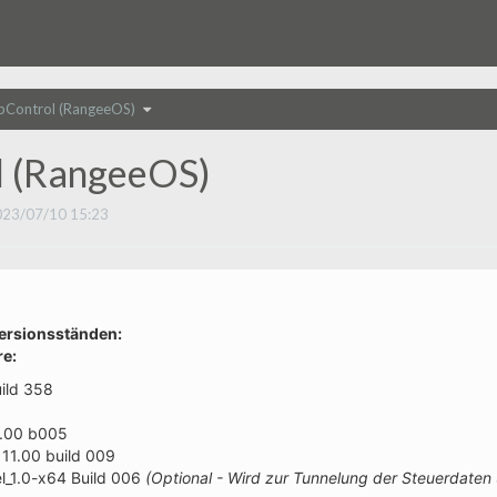
Toggle
Control (RangeeOS)
the
hierarchy
tree
under
HD
.
AppControl
 (RangeeOS)
(RangeeOS).
23/07/10 15:23
Versionsständen:
e:
uild 358
1.00 b005
11.00 build 009
l_1.0-x64 Build 006
(Optional - Wird zur Tunnelung der Steuerdaten