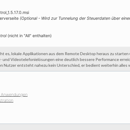
ol_1.5.17.0.msi
erverseite
(Optional - Wird zur Tunnelung der Steuerdaten über ein
trol
(nicht in "All" enthalten)
t es, lokale Applikationen aus dem Remote Desktop heraus zu starten 
- und Videotelefonielösungen eine deutlich bessere Performance errei
en Nutzer entsteht nahezu kein Unterschied, er bedient weiterhin alles
on Anwendungen
stration