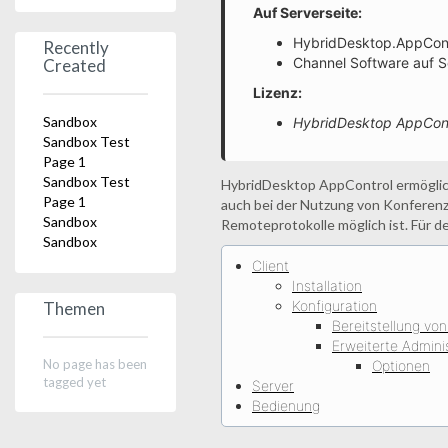
Auf Serverseite:
HybridDesktop.AppContr
Recently
Channel Software auf S
Created
Lizenz:
Sandbox
HybridDesktop AppCon
Sandbox Test
Page 1
Sandbox Test
HybridDesktop AppControl ermöglich
Page 1
auch bei der Nutzung von Konferenz
Sandbox
Remoteprotokolle möglich ist. Für d
Sandbox
Client
Installation
Konfiguration
Themen
Bereitstellung v
Erweiterte Admini
No page has been
Optionen
tagged yet
Server
Bedienung