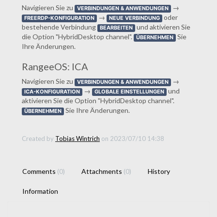
Navigieren Sie zu
→
VERBINDUNGEN & ANWENDUNGEN
→
oder
FREERDP-KONFIGURATION
NEUE VERBINDUNG
bestehende Verbindung
und aktivieren Sie
BEARBEITEN
die Option "HybridDesktop channel".
Sie
ÜBERNEHMEN
Ihre Änderungen.
RangeeOS: ICA
Navigieren Sie zu
→
VERBINDUNGEN & ANWENDUNGEN
→
und
ICA-KONFIGURATION
GLOBALE EINSTELLUNGEN
aktivieren Sie die Option "HybridDesktop channel".
Sie Ihre Änderungen.
ÜBERNEHMEN
Created by
Tobias Wintrich
on 2023/07/10 14:38
Comments
(0)
Attachments
(0)
History
Information