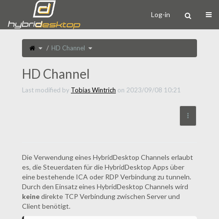
Home
Togg
Log-in
Toggle
Toggle
HD Channel
the
the
parent
hierarchy
tree
tree
of
under
HD
HD
Channel.
Channel.
HD Channel
Last modified by
Tobias Wintrich
on 2023/09/08 10:21
More Act
Die Verwendung eines HybridDesktop Channels erlaubt
es, die Steuerdaten für die HybridDesktop Apps über
eine bestehende ICA oder RDP Verbindung zu tunneln.
Durch den Einsatz eines HybridDesktop Channels wird
keine
direkte TCP Verbindung zwischen Server und
Client benötigt.