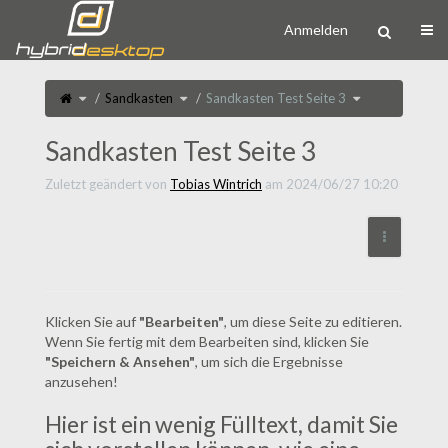
Startseite
Navi
Anmelden
Schalte
Schalte
Schalte
Sandkasten
Sandkasten Test Seite 3
den
den
den
übergeordneten
Verzeichnisbaum
Verzeichnisbau
Baum
unter
unter
von
Sandkasten
Sandkasten
Sandkasten
um.
Test
Test
Seite
Sandkasten Test Seite 3
Seite
3
3
um.
um.
Zuletzt geändert von
Tobias Wintrich
am 2024/06/27 10:20
Weitere 
Klicken Sie auf
"Bearbeiten"
, um diese Seite zu editieren.
Wenn Sie fertig mit dem Bearbeiten sind, klicken Sie
"Speichern & Ansehen"
, um sich die Ergebnisse
anzusehen!
Hier ist ein wenig Fülltext, damit Sie