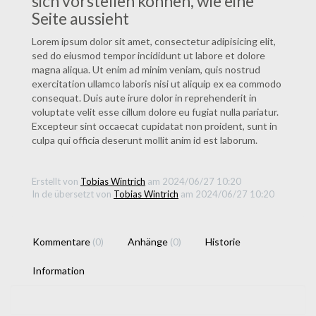
sich vorstellen können, wie eine
Seite aussieht
Lorem ipsum dolor sit amet, consectetur adipisicing elit,
sed do eiusmod tempor incididunt ut labore et dolore
magna aliqua. Ut enim ad minim veniam, quis nostrud
exercitation ullamco laboris nisi ut aliquip ex ea commodo
consequat. Duis aute irure dolor in reprehenderit in
voluptate velit esse cillum dolore eu fugiat nulla pariatur.
Excepteur sint occaecat cupidatat non proident, sunt in
culpa qui officia deserunt mollit anim id est laborum.
Erstellt von
Tobias Wintrich
am 2024/06/27 10:20
In de übersetzt von
Tobias Wintrich
am 2024/06/27 10:20
Kommentare
(0)
Anhänge
(0)
Historie
Information