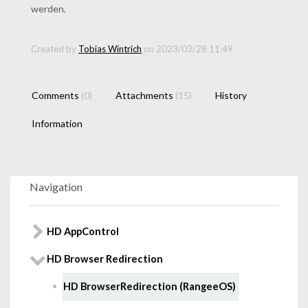
werden.
Created by
Tobias Wintrich
on 2023/03/28 11:49
Comments
(0)
Attachments
(15)
History
Information
Navigation
HD AppControl
HD Browser Redirection
HD BrowserRedirection (RangeeOS)