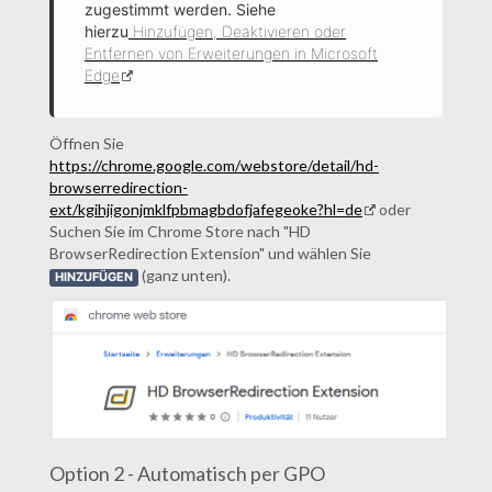
zugestimmt werden. Siehe
hierzu
Hinzufügen, Deaktivieren oder
Entfernen von Erweiterungen in Microsoft
Edge
Öffnen Sie
https://chrome.google.com/webstore/detail/hd-
browserredirection-
ext/kgihjigonjmklfpbmagbdofjafegeoke?hl=de
oder
Suchen Sie im Chrome Store nach "HD
BrowserRedirection Extension" und wählen Sie
(ganz unten).
HINZUFÜGEN
Option 2 - Automatisch per GPO