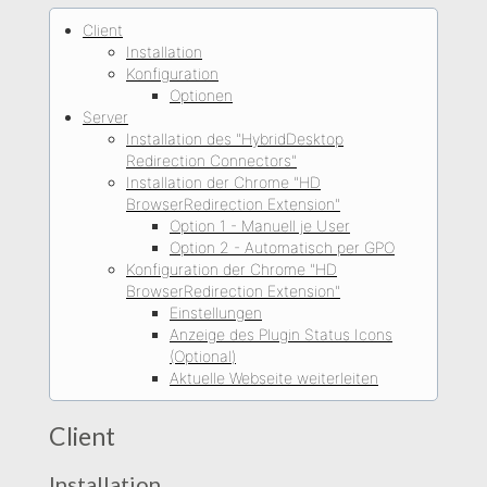
Client
Installation
Konfiguration
Optionen
Server
Installation des "HybridDesktop
Redirection Connectors"
Installation der Chrome "HD
BrowserRedirection Extension"
Option 1 - Manuell je User
Option 2 - Automatisch per GPO
Konfiguration der Chrome "HD
BrowserRedirection Extension"
Einstellungen
Anzeige des Plugin Status Icons
(Optional)
Aktuelle Webseite weiterleiten
Client
Installation